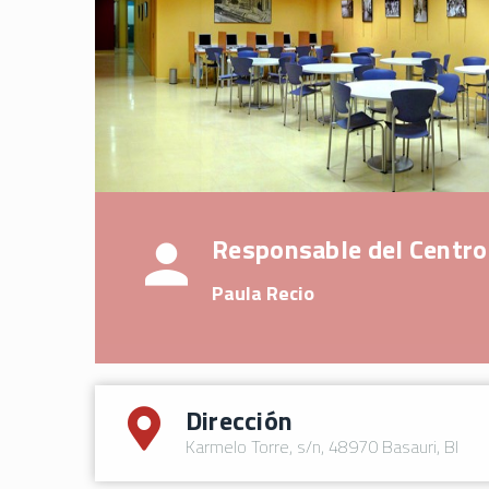
Responsable del Centro
Paula Recio
Dirección
Karmelo Torre, s/n, 48970 Basauri, BI