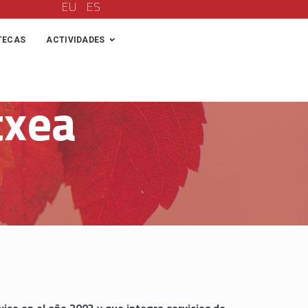
EU
ES
TECAS
ACTIVIDADES
txea