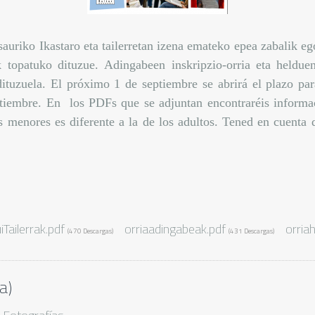
asauriko Ikastaro eta tailerretan izena emateko epea zabalik 
 topatuko dituzue. Adingabeen inskripzio-orria eta heldu
tuzuela. El próximo 1 de septiembre se abrirá el plazo para
eptiembre. En los PDFs que se adjuntan encontraréis informa
os menores es diferente a la de los adultos. Tened en cuenta 
Tailerrak.pdf
orriaadingabeak.pdf
orria
(470 Descargas)
(431 Descargas)
a)