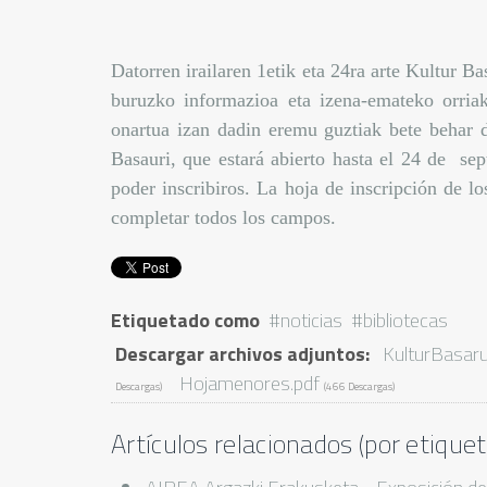
Datorren irailaren 1etik eta 24ra arte Kultur B
buruzko informazioa eta izena-emateko orriak
onartua izan dadin eremu guztiak bete behar di
Basauri, que estará abierto hasta el 24 de s
poder inscribiros. La hoja de inscripción de l
completar todos los campos.
Etiquetado como
noticias
bibliotecas
Descargar archivos adjuntos:
KulturBasarui
Hojamenores.pdf
Descargas)
(466 Descargas)
Artículos relacionados (por etiquet