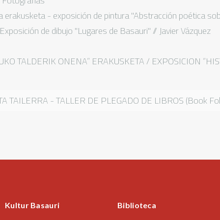
 Fotografías
ra erakusketa - exposición de pintura "Abstracción poética so
xposición de dibujo "Lugares de Basauri" // Javier Vázquez
UKO TALDERIK ONENA” ERAKUSKETA / EXPOSICION “HIS
A TAILERRA - TALLER DE PLEGADO DE LIBROS (Book Fold
Kultur Basauri
Biblioteca