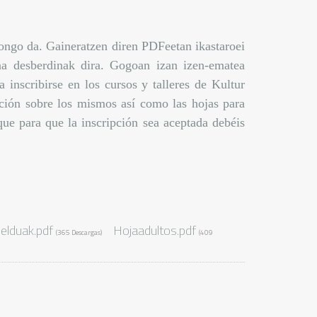
egongo da. Gaineratzen diren PDFeetan ikastaroei
ena desberdinak dira. Gogoan izan izen-ematea
 inscribirse en los cursos y talleres de Kultur
ción sobre los mismos así como las hojas para
que para que la inscripción sea aceptada debéis
helduak.pdf
Hojaadultos.pdf
(365 Descargas)
(409