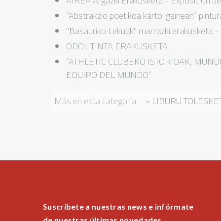
AIREA Argazki Erakusketa - Exposición de
“Abstrakzio poetikoa kartoi gainean” pintu
"Basauriko Lekuak" marrazki erakusketa - E
ODOL TINTA ERAKUSKETA
“ATHLETIC CLUBEKO ISTORIOAK, MUND
EQUIPO DEL MUNDO”
Más en esta categoría:
« LIBURU TOLESKET
Suscribete a nuestras news e infórmate
de nuestras últimas novedades