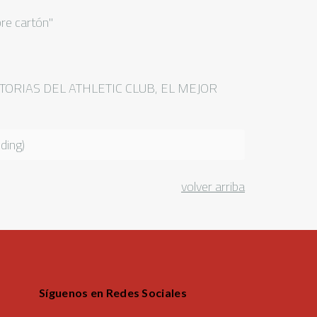
bre cartón"
TORIAS DEL ATHLETIC CLUB, EL MEJOR
ing)
volver arriba
Síguenos en Redes Sociales