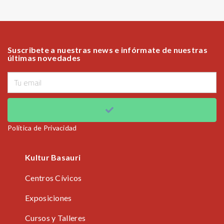
Suscribete a nuestras news e infórmate de nuestras
últimas novedades
Política de Privacidad
Kultur Basauri
Centros Cívicos
Exposiciones
Cursos y Talleres