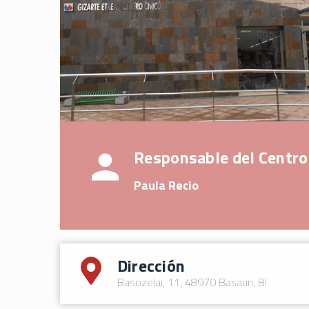
Responsable del Centro
Paula Recio
Dirección
Basozelai, 11, 48970 Basauri, BI