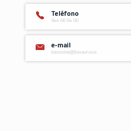
Teléfono
944 66 64 00
e-mail
basozelai@basauri.eus