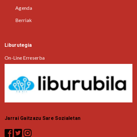
Agenda
Berriak
Liburutegia
On-Line Erreserba
Jarrai Gaitzazu Sare Sozialetan