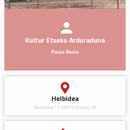
Kultur Etxeko Arduraduna
Paula Recio
Helbidea
Basozelai,11, 48970 Basauri, BI