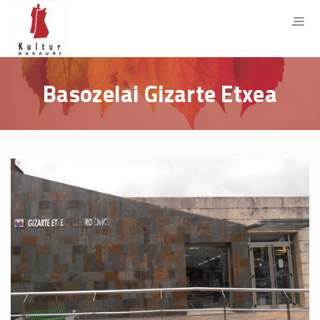
Basozelai Gizarte Etxea