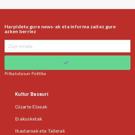
Harpidetu gure news-ak eta informa zaitez gure
azken berriez
Pribatutasun Politika
Kultur Basauri
Gizarte Etxeak
Erakusketak
Ikastaroak eta Tailerak