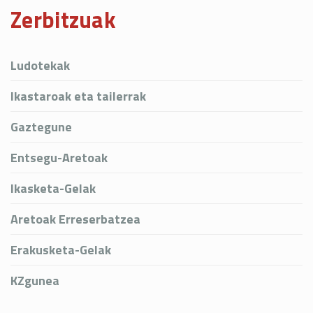
Zerbitzuak
Ludotekak
Ikastaroak eta tailerrak
Gaztegune
Entsegu-Aretoak
Ikasketa-Gelak
Aretoak Erreserbatzea
Erakusketa-Gelak
KZgunea