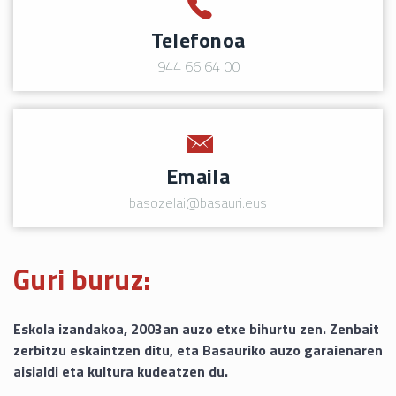
Telefonoa
944 66 64 00
Emaila
basozelai@basauri.eus
Guri buruz:
Eskola izandakoa, 2003an auzo etxe bihurtu zen. Zenbait
zerbitzu eskaintzen ditu, eta Basauriko auzo garaienaren
aisialdi eta kultura kudeatzen du.