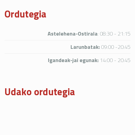
Ordutegia
Astelehena-Ostirala
:
08:30 - 21:15
Larunbatak:
09:00 -20:45
Igandeak-jai egunak:
14:00 - 20:45
Udako ordutegia